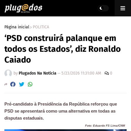
Página inicial
POLITICA
‘PSD construirá palanque em
todos os Estados’, diz Ronaldo
Caiado
by
Plugados Na Notícia
—
5/23/2026 11:31:00 AM
0
Pré-candidato à Presidência da República reforçou que
PSD se apresentará como uma alternativa em todas as
disputas estaduais.
Foto: Eduardo FS Lima/CNM