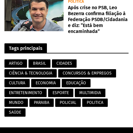
POLITICA
Após crise no PSB, Leo
Bezerra confirma filiação à
Federação PSDB/Cidadania
e diz: “Está bem
encaminhada”
Tags principais
ARTIGO
BRASIL
CIDADES
CIÊNCIA & TECNOLOGIA
CONCURSOS & EMPREGOS
CULTURA
ECONOMIA
EDUCAÇÃO
ENTRETENIMENTO
ESPORTE
MULTIMIDIA
MUNDO
PARAIBA
POLICIAL
POLITICA
SAÚDE