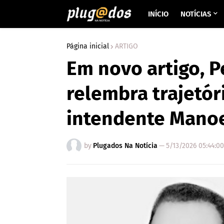
INÍCIO
NOTÍCIAS
Página inicial
ARTIGO
Em novo artigo, 
relembra trajetór
intendente Manoe
by
Plugados Na Notícia
—
5/13/2026 05:44:0