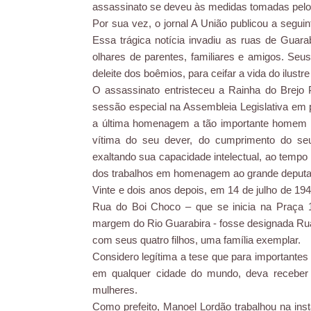
assassinato se deveu às medidas tomadas pelo 
Por sua vez, o jornal A União publicou a segu
Essa trágica notícia invadiu as ruas de Gua
olhares de parentes, familiares e amigos. Seus
deleite dos boêmios, para ceifar a vida do ilustr
O assassinato entristeceu a Rainha do Brejo 
sessão especial na Assembleia Legislativa em p
a última homenagem a tão importante homem pú
vítima do seu dever, do cumprimento do seu 
exaltando sua capacidade intelectual, ao tempo
dos trabalhos em homenagem ao grande deputado
Vinte e dois anos depois, em 14 de julho de 19
Rua do Boi Choco – que se inicia na Praça 
margem do Rio Guarabira - fosse designada Ru
com seus quatro filhos, uma família exemplar.
Considero legítima a tese que para importantes 
em qualquer cidade do mundo, deva receber
mulheres.
Como prefeito, Manoel Lordão trabalhou na ins