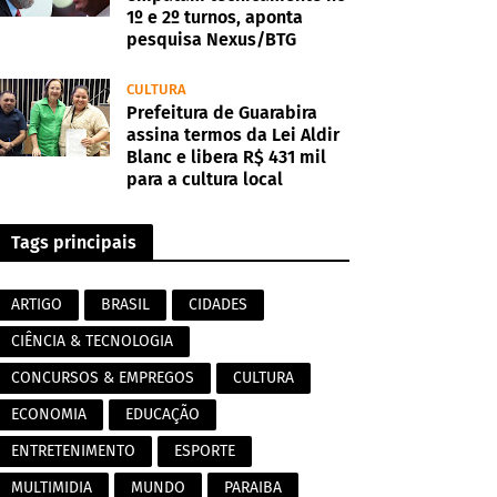
1º e 2º turnos, aponta
pesquisa Nexus/BTG
CULTURA
Prefeitura de Guarabira
assina termos da Lei Aldir
Blanc e libera R$ 431 mil
para a cultura local
Tags principais
ARTIGO
BRASIL
CIDADES
CIÊNCIA & TECNOLOGIA
CONCURSOS & EMPREGOS
CULTURA
ECONOMIA
EDUCAÇÃO
ENTRETENIMENTO
ESPORTE
MULTIMIDIA
MUNDO
PARAIBA