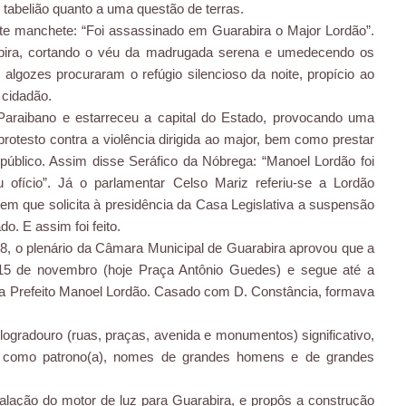
tabelião quanto a uma questão de terras.
inte manchete: “Foi assassinado em Guarabira o Major Lordão”.
rabira, cortando o véu da madrugada serena e umedecendo os
 algozes procuraram o refúgio silencioso da noite, propício ao
e cidadão.
Paraibano e estarreceu a capital do Estado, provocando uma
rotesto contra a violência dirigida ao major, bem como prestar
blico. Assim disse Seráfico da Nóbrega: “Manoel Lordão foi
ofício”. Já o parlamentar Celso Mariz referiu-se a Lordão
 em que solicita à presidência da Casa Legislativa a suspensão
. E assim foi feito.
48, o plenário da Câmara Municipal de Guarabira aprovou que a
15 de novembro (hoje Praça Antônio Guedes) e segue até a
a Prefeito Manoel Lordão. Casado com D. Constância, formava
logradouro (ruas, praças, avenida e monumentos) significativo,
 como patrono(a), nomes de grandes homens e de grandes
talação do motor de luz para Guarabira, e propôs a construção