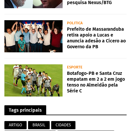
pesquisa Nexus/BTG
POLITICA
Prefeito de Massaranduba
retira apoio a Lucas e
anuncia adesão a Cícero ao
Governo da PB
ESPORTE
Botafogo-PB e Santa Cruz
empatam em 2 a 2 em jogo
tenso no Almeidão pela
Série C
Tags principais
ARTIGO
BRASIL
CIDADES