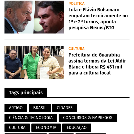
POLITICA
Lula e Flávio Bolsonaro
empatam tecnicamente no
1º e 2º turnos, aponta
pesquisa Nexus/BTG
CULTURA
Prefeitura de Guarabira
assina termos da Lei Aldir
Blanc e libera R$ 431 mil
para a cultura local
Tags principais
ARTIGO
BRASIL
CIDADES
CIÊNCIA & TECNOLOGIA
CONCURSOS & EMPREGOS
CULTURA
ECONOMIA
EDUCAÇÃO