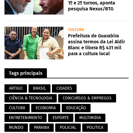
1º e 2º turnos, aponta
pesquisa Nexus/BTG
CULTURA
Prefeitura de Guarabira
assina termos da Lei Aldir
Blanc e libera R$ 431 mil
para a cultura local
Tags principais
ARTIGO
BRASIL
CIDADES
CIÊNCIA & TECNOLOGIA
CONCURSOS & EMPREGOS
CULTURA
ECONOMIA
EDUCAÇÃO
ENTRETENIMENTO
ESPORTE
MULTIMIDIA
MUNDO
PARAIBA
POLICIAL
POLITICA