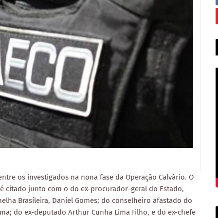
ntre os investigados na nona fase da Operação Calvário. O
é citado junto com o do ex-procurador-geral do Estado,
elha Brasileira, Daniel Gomes; do conselheiro afastado do
ima; do ex-deputado Arthur Cunha Lima Filho, e do ex-chefe