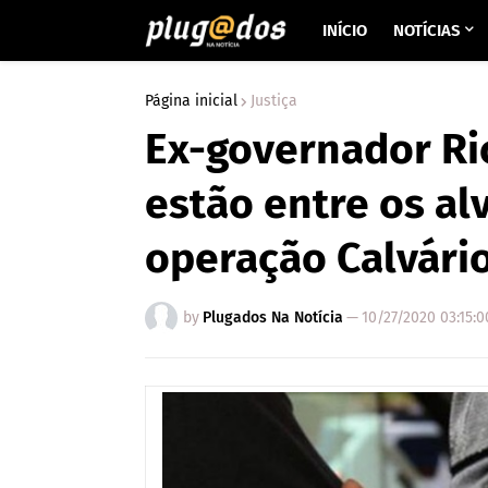
INÍCIO
NOTÍCIAS
Página inicial
Justiça
Ex-governador Ric
estão entre os al
operação Calvári
by
Plugados Na Notícia
—
10/27/2020 03:15: