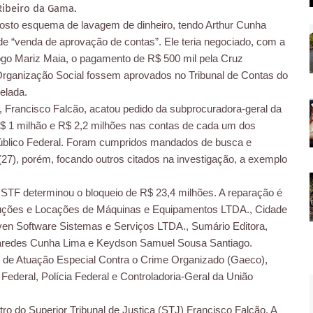
Ribeiro da Gama.
osto esquema de lavagem de dinheiro, tendo Arthur Cunha
e “venda de aprovação de contas”. Ele teria negociado, com a
ogo Mariz Maia, o pagamento de R$ 500 mil pela Cruz
 Organização Social fossem aprovados no Tribunal de Contas do
elada.
), Francisco Falcão, acatou pedido da subprocuradora-geral da
 R$ 1 milhão e R$ 2,2 milhões nas contas de cada um dos
 Público Federal. Foram cumpridos mandados de busca e
(27), porém, focando outros citados na investigação, a exemplo
 STF determinou o bloqueio de R$ 23,4 milhões. A reparação é
ruções e Locações de Máquinas e Equipamentos LTDA., Cidade
en Software Sistemas e Serviços LTDA., Sumário Editora,
Paredes Cunha Lima e Keydson Samuel Sousa Santiago.
o de Atuação Especial Contra o Crime Organizado (Gaeco),
o Federal, Polícia Federal e Controladoria-Geral da União
o do Superior Tribunal de Justiça (STJ) Francisco Falcão. A