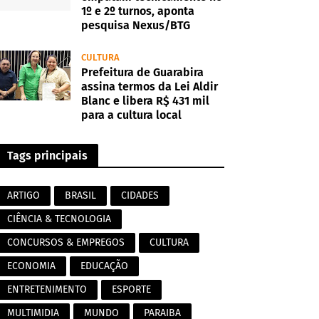
1º e 2º turnos, aponta
pesquisa Nexus/BTG
CULTURA
Prefeitura de Guarabira
assina termos da Lei Aldir
Blanc e libera R$ 431 mil
para a cultura local
Tags principais
ARTIGO
BRASIL
CIDADES
CIÊNCIA & TECNOLOGIA
CONCURSOS & EMPREGOS
CULTURA
ECONOMIA
EDUCAÇÃO
ENTRETENIMENTO
ESPORTE
MULTIMIDIA
MUNDO
PARAIBA