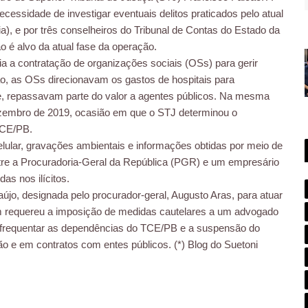
cessidade de investigar eventuais delitos praticados pelo atual
), e por três conselheiros do Tribunal de Contas do Estado da
o é alvo da atual fase da operação.
 a contratação de organizações sociais (OSs) para gerir
o, as OSs direcionavam os gastos de hospitais para
e, repassavam parte do valor a agentes públicos. Na mesma
zembro de 2019, ocasião em que o STJ determinou o
TCE/PB.
lar, gravações ambientais e informações obtidas por meio de
re a Procuradoria-Geral da República (PGR) e um empresário
as nos ilícitos.
újo, designada pelo procurador-geral, Augusto Aras, para atuar
m requereu a imposição de medidas cautelares a um advogado
 frequentar as dependências do TCE/PB e a suspensão do
gão e em contratos com entes públicos. (*) Blog do Suetoni