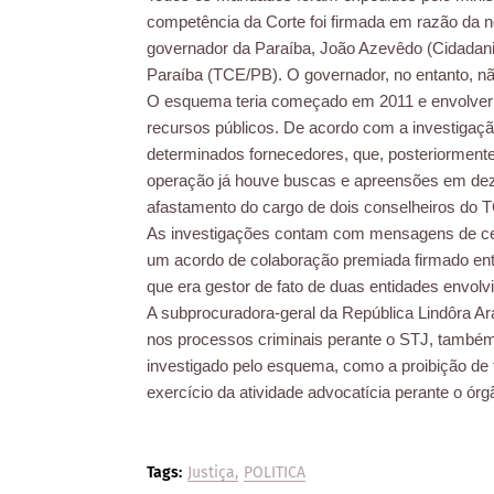
competência da Corte foi firmada em razão da ne
governador da Paraíba, João Azevêdo (Cidadania
Paraíba (TCE/PB). O governador, no entanto, nã
O esquema teria começado em 2011 e envolveria
recursos públicos. De acordo com a investigaçã
determinados fornecedores, que, posteriorment
operação já houve buscas e apreensões em de
afastamento do cargo de dois conselheiros do 
As investigações contam com mensagens de celu
um acordo de colaboração premiada firmado ent
que era gestor de fato de duas entidades envolvid
A subprocuradora-geral da República Lindôra Ara
nos processos criminais perante o STJ, també
investigado pelo esquema, como a proibição de
exercício da atividade advocatícia perante o ór
Tags:
Justiça
POLITICA