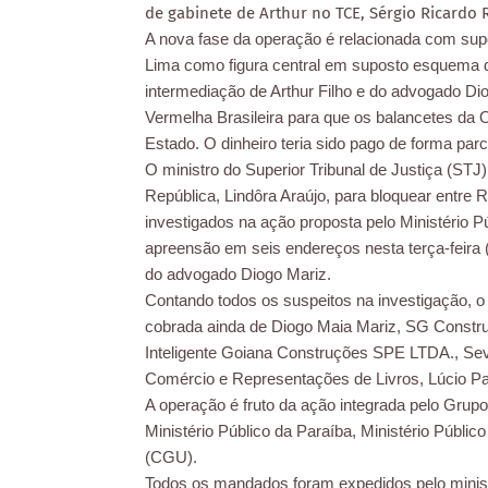
de gabinete de Arthur no TCE, Sérgio Ricardo 
A nova fase da operação é relacionada com sup
Lima como figura central em suposto esquema d
intermediação de Arthur Filho e do advogado Di
Vermelha Brasileira para que os balancetes da
Estado. O dinheiro teria sido pago de forma parc
O ministro do Superior Tribunal de Justiça (STJ
República, Lindôra Araújo, para bloquear entre
investigados na ação proposta pelo Ministério
apreensão em seis endereços nesta terça-feira 
do advogado Diogo Mariz.
Contando todos os suspeitos na investigação, o
cobrada ainda de Diogo Maia Mariz, SG Const
Inteligente Goiana Construções SPE LTDA., Sev
Comércio e Representações de Livros, Lúcio 
A operação é fruto da ação integrada pelo Grup
Ministério Público da Paraíba, Ministério Públic
(CGU).
Todos os mandados foram expedidos pelo ministr