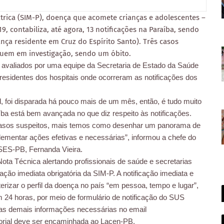
trica (SIM-P), doença que acomete crianças e adolescentes –
, contabiliza, até agora, 13 notificações na Paraíba, sendo
ança residente em Cruz do Espírito Santo). Três casos
eguem em investigação, sendo um óbito.
am avaliados por uma equipe da Secretaria de Estado da Saúde
esidentes dos hospitais onde ocorreram as notificações dos
al, foi disparada há pouco mais de um mês, então, é tudo muito
ba está bem avançada no que diz respeito às notificações.
 casos suspeitos, mais temos como desenhar um panorama de
ementar ações efetivas e necessárias”, informou a chefe do
SES-PB, Fernanda Vieira.
ta Técnica alertando profissionais de saúde e secretarias
ação imediata obrigatória da SIM-P. A notificação imediata e
erizar o perfil da doença no país “em pessoa, tempo e lugar”,
m 24 horas, por meio de formulário de notificação do SUS
as demais informações necessárias no email
torial deve ser encaminhada ao Lacen-PB.