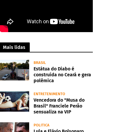
Mais lidas
BRASIL
Estátua do Diabo é
construída no Ceará e gera
polêmica
ENTRETENIMENTO
Vencedora do "Musa do
Brasil" Franciele Perão
sensualiza na VIP
POLITICA
Lula e Flávio Bolsonaro