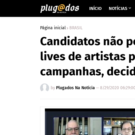
INÍCIO
NOTÍCIAS
Página inicial
BRASIL
Candidatos não p
lives de artistas
campanhas, decid
by
Plugados Na Notícia
—
8/29/2020 06:29:0