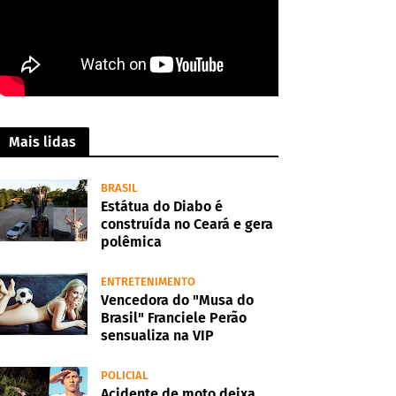
Mais lidas
BRASIL
Estátua do Diabo é
construída no Ceará e gera
polêmica
ENTRETENIMENTO
Vencedora do "Musa do
Brasil" Franciele Perão
sensualiza na VIP
POLICIAL
Acidente de moto deixa