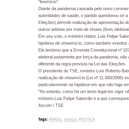
“livemício”.
Diante da pandemia causada pelo novo coronav
autoridades de saúde, o partido questionou se a 
Eleições) permite realização de apresentação d
outros artistas por meio de shows (lives eleitor
Em seu voto, o ministro relator, Luis Felipe S
hipótese de showmício, como também eventos 
Ele lembrou que a Emenda Constitucional nº 107/
eleitoral justamente por força da pandemia, não 
diferente da regra prevista na Lei das Eleições.
O presidente do TSE, ministro Luís Roberto Barr
realização de showmício (Lei nº 11.300/2006) e
particularmente na hipótese em que não haja r
“No entanto, como há um texto legal em vigor nã
ministro Luis Felipe Salomão é a que corresponde
Ascom / TSE
Tags:
BRASIL
Justiça
POLITICA