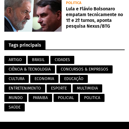
POLITICA
Lula e Flávio Bolsonaro
empatam tecnicamente no
1º e 2º turnos, aponta
pesquisa Nexus/BTG
Tags principais
ARTIGO
BRASIL
CIDADES
CIÊNCIA & TECNOLOGIA
CONCURSOS & EMPREGOS
CULTURA
ECONOMIA
EDUCAÇÃO
ENTRETENIMENTO
ESPORTE
MULTIMIDIA
MUNDO
PARAIBA
POLICIAL
POLITICA
SAÚDE