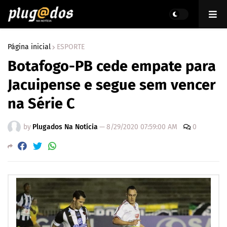
Página inicial
ESPORTE
Botafogo-PB cede empate para
Jacuipense e segue sem vencer
na Série C
by
Plugados Na Notícia
—
8/29/2020 07:59:00 AM
0