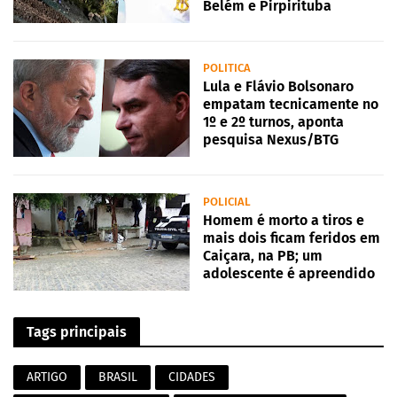
Belém e Pirpirituba
POLITICA
Lula e Flávio Bolsonaro
empatam tecnicamente no
1º e 2º turnos, aponta
pesquisa Nexus/BTG
POLICIAL
Homem é morto a tiros e
mais dois ficam feridos em
Caiçara, na PB; um
adolescente é apreendido
Tags principais
ARTIGO
BRASIL
CIDADES