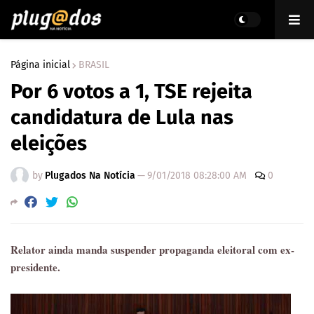
Página inicial
BRASIL
Por 6 votos a 1, TSE rejeita
candidatura de Lula nas
eleições
by
Plugados Na Notícia
—
9/01/2018 08:28:00 AM
0
Relator ainda manda suspender propaganda eleitoral com ex-
presidente.