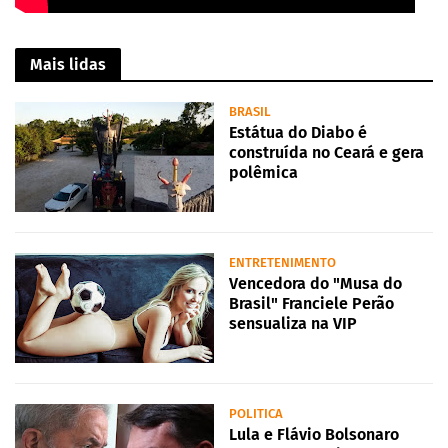
Mais lidas
BRASIL
Estátua do Diabo é
construída no Ceará e gera
polêmica
ENTRETENIMENTO
Vencedora do "Musa do
Brasil" Franciele Perão
sensualiza na VIP
POLITICA
Lula e Flávio Bolsonaro