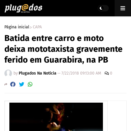
Página inicial
CAPA
Batida entre carro e moto
deixa mototaxista gravemente
ferido em Guarabira, na PB
by
Plugados Na Notícia
—
7/22/2018 09:13:00 AM
0