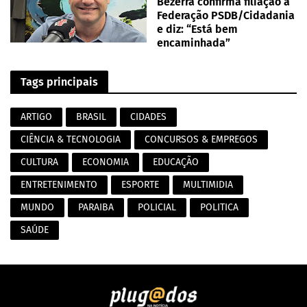
Bezerra confirma filiação à
Federação PSDB/Cidadania
e diz: “Está bem
encaminhada”
Tags principais
ARTIGO
BRASIL
CIDADES
CIÊNCIA & TECNOLOGIA
CONCURSOS & EMPREGOS
CULTURA
ECONOMIA
EDUCAÇÃO
ENTRETENIMENTO
ESPORTE
MULTIMIDIA
MUNDO
PARAIBA
POLICIAL
POLITICA
SAÚDE