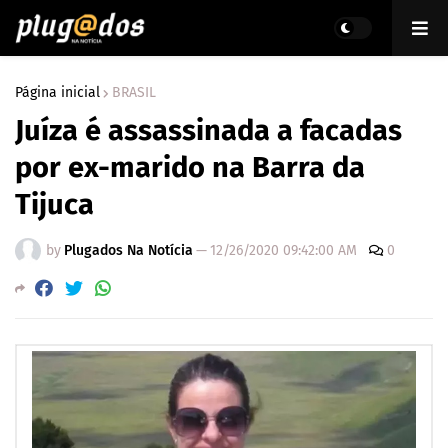
Página inicial
BRASIL
Juíza é assassinada a facadas
por ex-marido na Barra da
Tijuca
by
Plugados Na Notícia
—
12/26/2020 09:42:00 AM
0