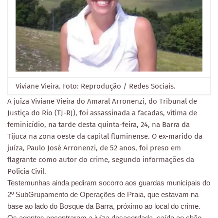
Viviane Vieira. Foto: Reprodução / Redes Sociais.
A juíza Viviane Vieira do Amaral Arronenzi, do Tribunal de
Justiça do Rio (TJ-RJ), foi assassinada a facadas, vítima de
feminicídio, na tarde desta quinta-feira, 24, na Barra da
Tijuca na zona oeste da capital fluminense. O ex-marido da
juíza, Paulo José Arronenzi, de 52 anos, foi preso em
flagrante como autor do crime, segundo informações da
Polícia Civil.
Testemunhas ainda pediram socorro aos guardas municipais do
2º SubGrupamento de Operações de Praia, que estavam na
base ao lado do Bosque da Barra, próximo ao local do crime.
Os agentes encontraram a juíza desacordada, caída ao chão,