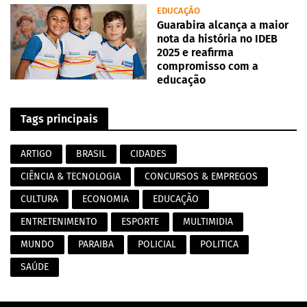
EDUCAÇÃO
Guarabira alcança a maior
nota da história no IDEB
2025 e reafirma
compromisso com a
educação
Tags principais
ARTIGO
BRASIL
CIDADES
CIÊNCIA & TECNOLOGIA
CONCURSOS & EMPREGOS
CULTURA
ECONOMIA
EDUCAÇÃO
ENTRETENIMENTO
ESPORTE
MULTIMIDIA
MUNDO
PARAIBA
POLICIAL
POLITICA
SAÚDE