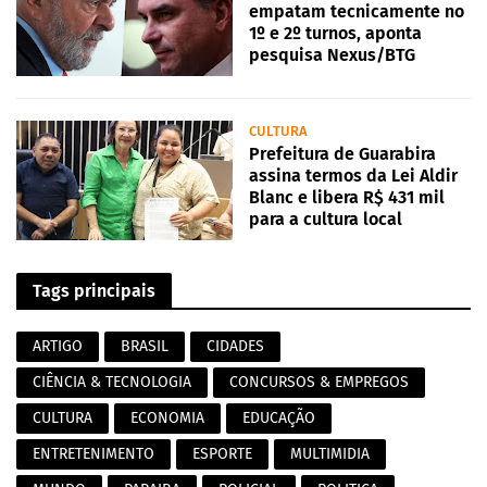
empatam tecnicamente no
1º e 2º turnos, aponta
pesquisa Nexus/BTG
CULTURA
Prefeitura de Guarabira
assina termos da Lei Aldir
Blanc e libera R$ 431 mil
para a cultura local
Tags principais
ARTIGO
BRASIL
CIDADES
CIÊNCIA & TECNOLOGIA
CONCURSOS & EMPREGOS
CULTURA
ECONOMIA
EDUCAÇÃO
ENTRETENIMENTO
ESPORTE
MULTIMIDIA