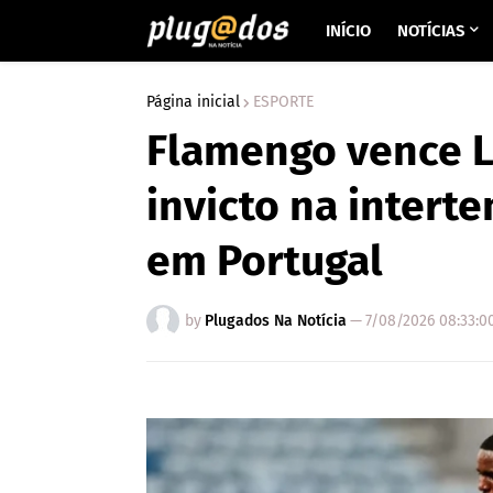
INÍCIO
NOTÍCIAS
Página inicial
ESPORTE
Flamengo vence 
invicto na inter
em Portugal
by
Plugados Na Notícia
—
7/08/2026 08:33:0