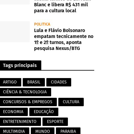
Blanc e libera R$ 431 mil
para a cultura local
POLITICA
Lula e Flávio Bolsonaro
empatam tecnicamente no
1º e 2º turnos, aponta
pesquisa Nexus/BTG
Tags principais
ARTIGO
BRASIL
CIDADES
CIÊNCIA & TECNOLOGIA
CONCURSOS & EMPREGOS
CULTURA
ECONOMIA
EDUCAÇÃO
ENTRETENIMENTO
ESPORTE
MULTIMIDIA
MUNDO
PARAIBA