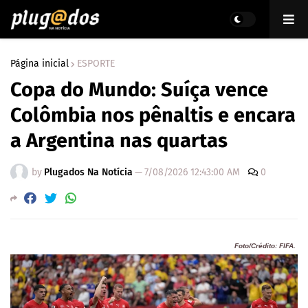
Página inicial
ESPORTE
Copa do Mundo: Suíça vence
Colômbia nos pênaltis e encara
a Argentina nas quartas
by
Plugados Na Notícia
—
7/08/2026 12:43:00 AM
0
Foto/Crédito: FIFA.