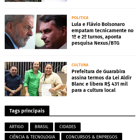
POLITICA
Lula e Flávio Bolsonaro
empatam tecnicamente no
1º e 2º turnos, aponta
pesquisa Nexus/BTG
CULTURA
Prefeitura de Guarabira
assina termos da Lei Aldir
Blanc e libera R$ 431 mil
para a cultura local
Tags principais
ARTIGO
BRASIL
CIDADES
CIÊNCIA & TECNOLOGIA
CONCURSOS & EMPREGOS