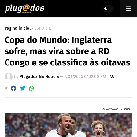
Página inicial
ESPORTE
Copa do Mundo: Inglaterra
sofre, mas vira sobre a RD
Congo e se classifica às oitavas
by
Plugados Na Notícia
—
7/01/2026 04:12:00 PM
0
Foto/Créditos: FIFA.