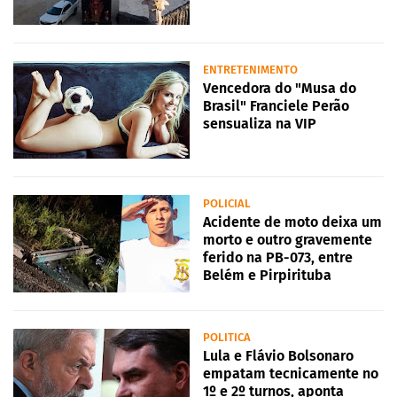
ENTRETENIMENTO
Vencedora do "Musa do
Brasil" Franciele Perão
sensualiza na VIP
POLICIAL
Acidente de moto deixa um
morto e outro gravemente
ferido na PB-073, entre
Belém e Pirpirituba
POLITICA
Lula e Flávio Bolsonaro
empatam tecnicamente no
1º e 2º turnos, aponta