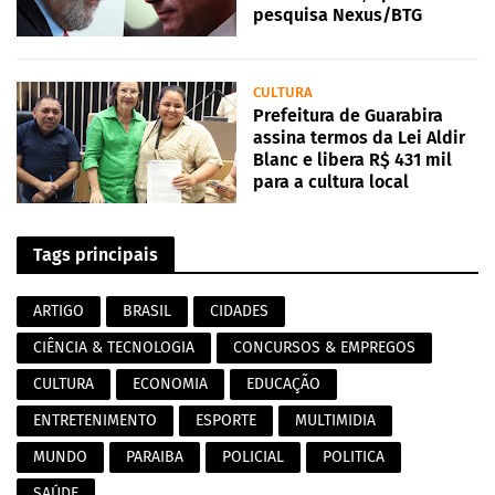
pesquisa Nexus/BTG
CULTURA
Prefeitura de Guarabira
assina termos da Lei Aldir
Blanc e libera R$ 431 mil
para a cultura local
Tags principais
ARTIGO
BRASIL
CIDADES
CIÊNCIA & TECNOLOGIA
CONCURSOS & EMPREGOS
CULTURA
ECONOMIA
EDUCAÇÃO
ENTRETENIMENTO
ESPORTE
MULTIMIDIA
MUNDO
PARAIBA
POLICIAL
POLITICA
SAÚDE