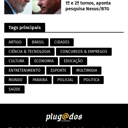
1º e 2º turnos, aponta
pesquisa Nexus/BTG
Tags principais
ARTIGO
BRASIL
CIDADES
CIÊNCIA & TECNOLOGIA
CONCURSOS & EMPREGOS
CULTURA
ECONOMIA
EDUCAÇÃO
ENTRETENIMENTO
ESPORTE
MULTIMIDIA
MUNDO
PARAIBA
POLICIAL
POLITICA
SAÚDE