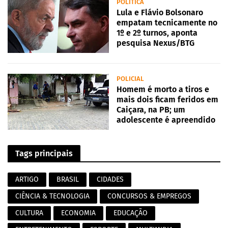
POLITICA
Lula e Flávio Bolsonaro
empatam tecnicamente no
1º e 2º turnos, aponta
pesquisa Nexus/BTG
POLICIAL
Homem é morto a tiros e
mais dois ficam feridos em
Caiçara, na PB; um
adolescente é apreendido
Tags principais
ARTIGO
BRASIL
CIDADES
CIÊNCIA & TECNOLOGIA
CONCURSOS & EMPREGOS
CULTURA
ECONOMIA
EDUCAÇÃO