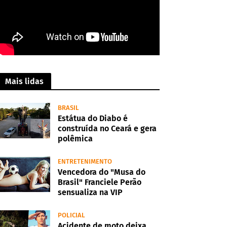
Mais lidas
BRASIL
Estátua do Diabo é
construída no Ceará e gera
polêmica
ENTRETENIMENTO
Vencedora do "Musa do
Brasil" Franciele Perão
sensualiza na VIP
POLICIAL
Acidente de moto deixa