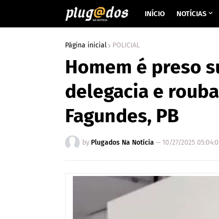
INÍCIO
NOTÍCIAS
Página inicial
POLICIAL
Homem é preso s
delegacia e roub
Fagundes, PB
by
Plugados Na Notícia
—
10/27/2025 05:04: