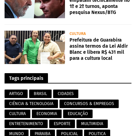
empatam tecnicamente no
1º e 2º turnos, aponta
pesquisa Nexus/BTG
CULTURA
Prefeitura de Guarabira
assina termos da Lei Aldir
Blanc e libera R$ 431 mil
para a cultura local
Tags principais
ARTIGO
BRASIL
CIDADES
CIÊNCIA & TECNOLOGIA
CONCURSOS & EMPREGOS
CULTURA
ECONOMIA
EDUCAÇÃO
ENTRETENIMENTO
ESPORTE
MULTIMIDIA
MUNDO
PARAIBA
POLICIAL
POLITICA