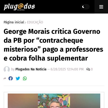
Página inicial
EDUCAÇÃO
George Morais critica Governo
da PB por “contracheque
misterioso” pago a professores
e cobra folha suplementar
by
Plugados Na Notícia
—
6/28/2025 12:14:00 PM
0