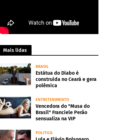
Mais lidas
BRASIL
Estátua do Diabo é
construída no Ceará e gera
polêmica
ENTRETENIMENTO
Vencedora do "Musa do
Brasil" Franciele Perão
sensualiza na VIP
POLITICA
Lula e Flávio Bolsonaro