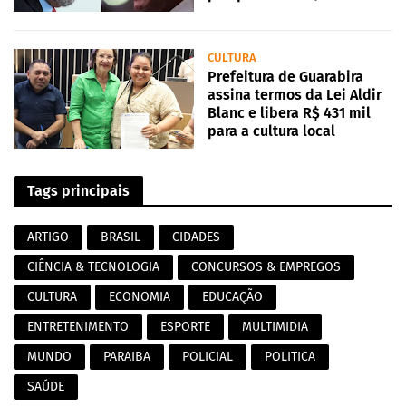
CULTURA
Prefeitura de Guarabira
assina termos da Lei Aldir
Blanc e libera R$ 431 mil
para a cultura local
Tags principais
ARTIGO
BRASIL
CIDADES
CIÊNCIA & TECNOLOGIA
CONCURSOS & EMPREGOS
CULTURA
ECONOMIA
EDUCAÇÃO
ENTRETENIMENTO
ESPORTE
MULTIMIDIA
MUNDO
PARAIBA
POLICIAL
POLITICA
SAÚDE