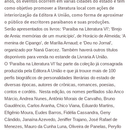
anos, os eventos ocorrem em várias cidades do estado e têm
como objetivo promover a literatura local com ações de
interiorização da Editora A União, como forma de aproximar
o público de escritores paraibanos e suas produções.
Serão apresentados os livros: ‘Paraíba na Literatura VI’; ‘Brejo
de Areia: memórias de um município’, de Horácio de Almeida; ‘A
menina de Cipango’, de Marília Arnaud; e ‘Deu no Jornal’,
organizado por Naná Garcez. Também haverá outros títulos
disponíveis para venda no estande da Livraria A União.
O ‘Paraíba na Literatura VI’ faz parte da coleção já consagrada
produzida pela Editora A União e que já trouxe mais de 100
perfis biográficos de personalidades literárias do estado de
diversas épocas, autores de crônicas, romances, poesias,
contos e cordéis. Nesta edição, os nomes perfilados são Anco
Márcio, Andrea Nunes, Antônio Morais de Carvalho, Bruno
Gaudêncio, Carlos Aranha, Chico Viana, Eduardo Martins,
Efigênio Moura, Eudes Barros, Fidélia Cassandra, Geny
Cândido, Janaína Azevedo, Jeniffer Trajano, José Rafael de
Menezes, Mauro da Cunha Luna, Oliveira de Panelas, Peryllo