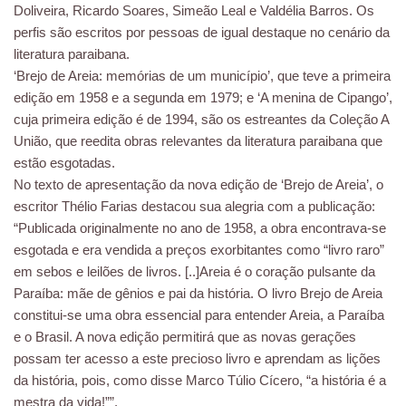
Doliveira, Ricardo Soares, Simeão Leal e Valdélia Barros. Os
perfis são escritos por pessoas de igual destaque no cenário da
literatura paraibana.
‘Brejo de Areia: memórias de um município’, que teve a primeira
edição em 1958 e a segunda em 1979; e ‘A menina de Cipango’,
cuja primeira edição é de 1994, são os estreantes da Coleção A
União, que reedita obras relevantes da literatura paraibana que
estão esgotadas.
No texto de apresentação da nova edição de ‘Brejo de Areia’, o
escritor Thélio Farias destacou sua alegria com a publicação:
“Publicada originalmente no ano de 1958, a obra encontrava-se
esgotada e era vendida a preços exorbitantes como “livro raro”
em sebos e leilões de livros. [..]Areia é o coração pulsante da
Paraíba: mãe de gênios e pai da história. O livro Brejo de Areia
constitui-se uma obra essencial para entender Areia, a Paraíba
e o Brasil. A nova edição permitirá que as novas gerações
possam ter acesso a este precioso livro e aprendam as lições
da história, pois, como disse Marco Túlio Cícero, “a história é a
mestra da vida!””.