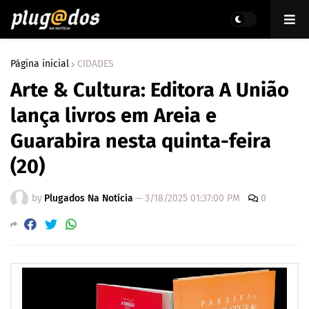
Página inicial
CIDADES
Arte & Cultura: Editora A União
lança livros em Areia e
Guarabira nesta quinta-feira
(20)
by
Plugados Na Notícia
—
3/18/2025 01:37:00 PM
0