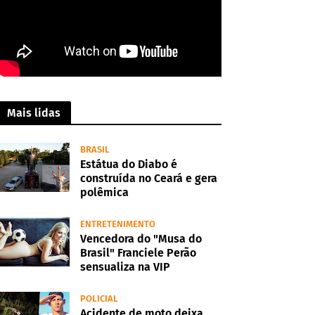
Mais lidas
BRASIL
Estátua do Diabo é
construída no Ceará e gera
polêmica
ENTRETENIMENTO
Vencedora do "Musa do
Brasil" Franciele Perão
sensualiza na VIP
POLICIAL
Acidente de moto deixa