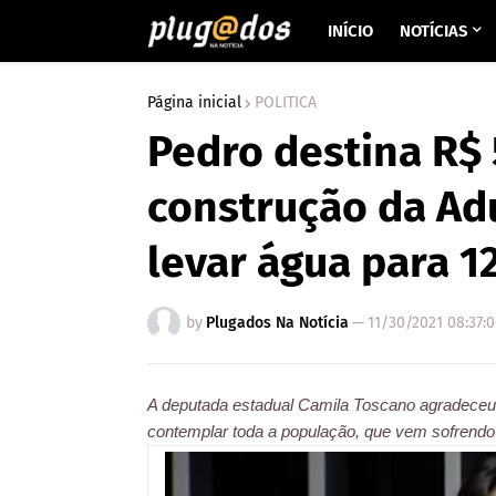
INÍCIO
NOTÍCIAS
Página inicial
POLITICA
Pedro destina R$ 
construção da Adu
levar água para 1
by
Plugados Na Notícia
—
11/30/2021 08:37:
A deputada estadual Camila Toscano agradeceu 
contemplar toda a população, que vem sofrendo