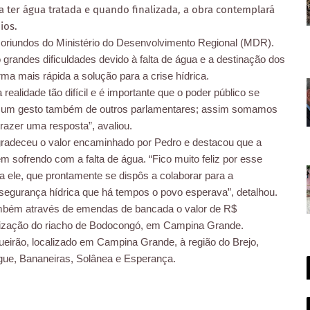
a ter água tratada e quando finalizada, a obra contemplará
ios.
oriundos do Ministério do Desenvolvimento Regional (MDR).
grandes dificuldades devido à falta de água e a destinação dos
rma mais rápida a solução para a crise hídrica.
ealidade tão difícil e é importante que o poder público se
foi um gesto também de outros parlamentares; assim somamos
razer uma resposta”, avaliou.
radeceu o valor encaminhado por Pedro e destacou que a
m sofrendo com a falta de água. “Fico muito feliz por esse
ele, que prontamente se dispôs a colaborar para a
 segurança hídrica que há tempos o povo esperava”, detalhou.
ambém através de emendas de bancada o valor de R$
anização do riacho de Bodocongó, em Campina Grande.
queirão, localizado em Campina Grande, à região do Brejo,
ue, Bananeiras, Solânea e Esperança.