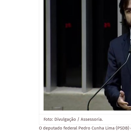
Foto: Divulgação / Assessoria.
O deputado federal Pedro Cunha Lima (PSDB) d