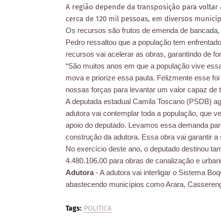
A região depende da transposição para voltar 
cerca de 120 mil pessoas, em diversos municíp
Os recursos são frutos de emenda de bancada, 
Pedro ressaltou que a população tem enfrentado 
recursos vai acelerar as obras, garantindo de fo
“São muitos anos em que a população vive essa r
mova e priorize essa pauta. Felizmente esse 
nossas forças para levantar um valor capaz de t
A deputada estadual Camila Toscano (PSDB) ag
adutora vai contemplar toda a população, que ve
apoio do deputado. Levamos essa demanda para 
construção da adutora. Essa obra vai garantir a
No exercício deste ano, o deputado destinou t
4.480.106,00 para obras de canalização e urb
Adutora
- A adutora vai interligar o Sistema Bo
abastecendo municípios como Arara, Cassereng
Tags:
POLITICA