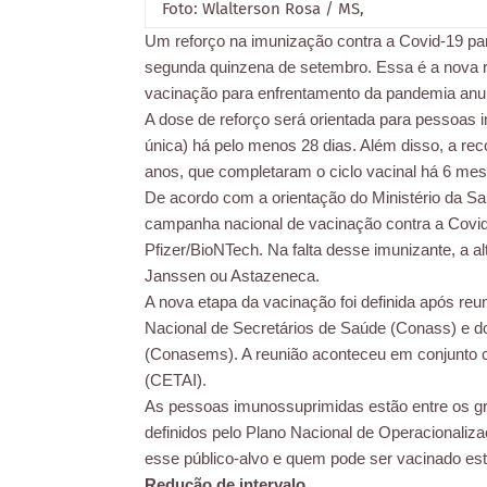
Foto: Wlalterson Rosa / MS,
Um reforço na imunização contra a Covid-19 par
segunda quinzena de setembro. Essa é a nova 
vacinação para enfrentamento da pandemia anunc
A dose de reforço será orientada para pessoa
única) há pelo menos 28 dias. Além disso, a re
anos, que completaram o ciclo vacinal há 6 m
De acordo com a orientação do Ministério da Sa
campanha nacional de vacinação contra a Covid
Pfizer/BioNTech. Na falta desse imunizante, a alt
Janssen ou Astazeneca.
A nova etapa da vacinação foi definida após reu
Nacional de Secretários de Saúde (Conass) e d
(Conasems). A reunião aconteceu em conjunto
(CETAI).
As pessoas imunossuprimidas estão entre os gr
definidos pelo Plano Nacional de Operacionaliz
esse público-alvo e quem pode ser vacinado est
Redução de intervalo