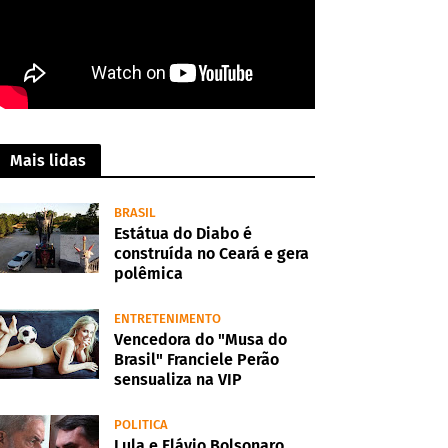
Mais lidas
BRASIL
Estátua do Diabo é
construída no Ceará e gera
polêmica
ENTRETENIMENTO
Vencedora do "Musa do
Brasil" Franciele Perão
sensualiza na VIP
POLITICA
Lula e Flávio Bolsonaro