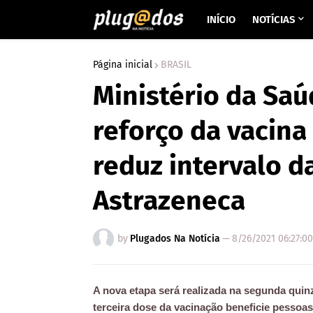
INÍCIO
NOTÍCIAS
Página inicial
BRASIL
Ministério da Sa
reforço da vacina
reduz intervalo da
Astrazeneca
by
Plugados Na Notícia
—
8/26/2021 06:27:0
A nova etapa será realizada na segunda qui
terceira dose da vacinação beneficie pesso