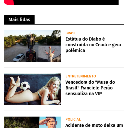
Mais lidas
BRASIL
Estátua do Diabo é
construída no Ceará e gera
polêmica
ENTRETENIMENTO
Vencedora do "Musa do
Brasil" Franciele Perão
sensualiza na VIP
POLICIAL
Acidente de moto deixa um