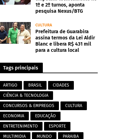
1º e 2º turnos, aponta
pesquisa Nexus/BTG
CULTURA
Prefeitura de Guarabira
assina termos da Lei Aldir
Blanc e libera R$ 431 mil
para a cultura local
Tags principais
ARTIGO
BRASIL
CIDADES
CIÊNCIA & TECNOLOGIA
CONCURSOS & EMPREGOS
CULTURA
ECONOMIA
EDUCAÇÃO
ENTRETENIMENTO
ESPORTE
MULTIMIDIA
MUNDO
PARAIBA