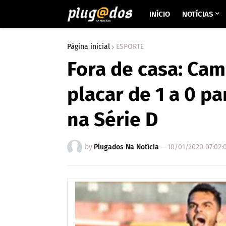
INÍCIO
NOTÍCIAS
Página inicial
ESPORTE
Fora de casa: Ca
placar de 1 a 0 p
na Série D
by
Plugados Na Notícia
—
10/01/2020 07:02: