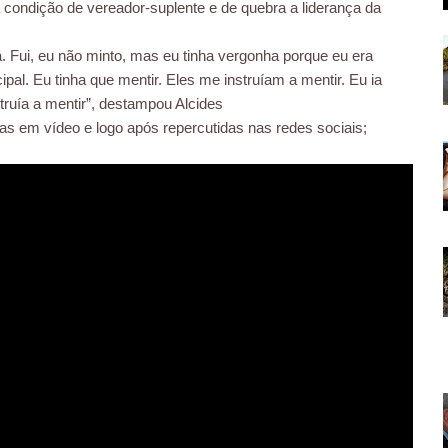
condição de vereador-suplente e de quebra a liderança da
á. Fui, eu não minto, mas eu tinha vergonha porque eu era
pal. Eu tinha que mentir. Eles me instruíam a mentir. Eu ia
truía a mentir”, destampou Alcides
s em vídeo e logo após repercutidas nas redes sociais;