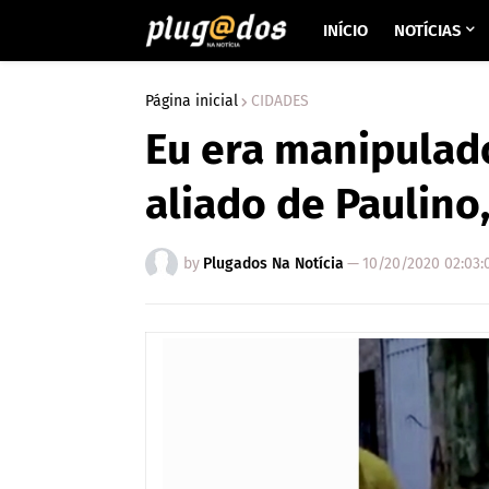
INÍCIO
NOTÍCIAS
Página inicial
CIDADES
Eu era manipulado
aliado de Paulino
by
Plugados Na Notícia
—
10/20/2020 02:03: