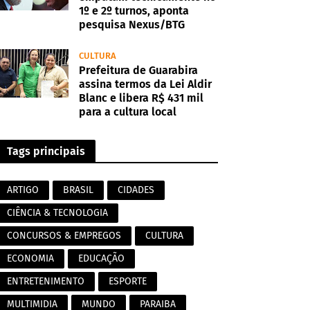
1º e 2º turnos, aponta
pesquisa Nexus/BTG
CULTURA
Prefeitura de Guarabira
assina termos da Lei Aldir
Blanc e libera R$ 431 mil
para a cultura local
Tags principais
ARTIGO
BRASIL
CIDADES
CIÊNCIA & TECNOLOGIA
CONCURSOS & EMPREGOS
CULTURA
ECONOMIA
EDUCAÇÃO
ENTRETENIMENTO
ESPORTE
MULTIMIDIA
MUNDO
PARAIBA