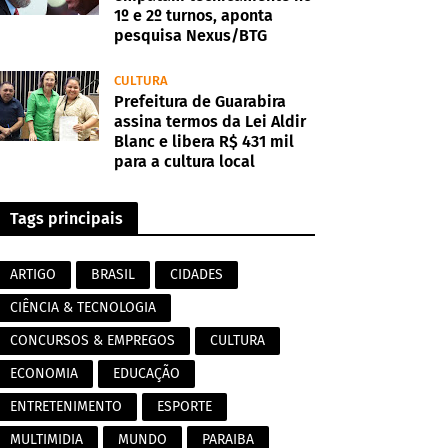
1º e 2º turnos, aponta
pesquisa Nexus/BTG
CULTURA
Prefeitura de Guarabira
assina termos da Lei Aldir
Blanc e libera R$ 431 mil
para a cultura local
Tags principais
ARTIGO
BRASIL
CIDADES
CIÊNCIA & TECNOLOGIA
CONCURSOS & EMPREGOS
CULTURA
ECONOMIA
EDUCAÇÃO
ENTRETENIMENTO
ESPORTE
MULTIMIDIA
MUNDO
PARAIBA