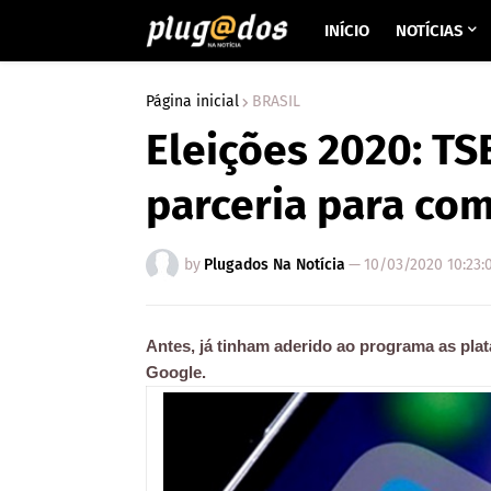
INÍCIO
NOTÍCIAS
Página inicial
BRASIL
Eleições 2020: TS
parceria para co
by
Plugados Na Notícia
—
10/03/2020 10:23:
Antes, já tinham aderido ao programa as plat
Google.