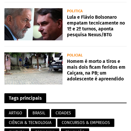
POLITICA
Lula e Flávio Bolsonaro
empatam tecnicamente no
1º e 2º turnos, aponta
pesquisa Nexus/BTG
POLICIAL
Homem é morto a tiros e
mais dois ficam feridos em
Caiçara, na PB; um
adolescente é apreendido
Tags principais
ARTIGO
BRASIL
CIDADES
CIÊNCIA & TECNOLOGIA
CONCURSOS & EMPREGOS