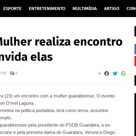
ESPORTE
ENTRETENIMENTO
MULTIMÍDIA
ARTIGO
CON
ulher realiza encontro
nvida elas
0 PM
0
ira (23) um encontro com a mulher guarabirense. O evento
on D’mel Laguna.
eminina na politica partidária, terá como tema, assuntos
emplo.
 guarabirenses pela presidente do PSDB Guarabira, a ex-
scano e pela primeira-dama de Guarabira, Veronica Diogo.