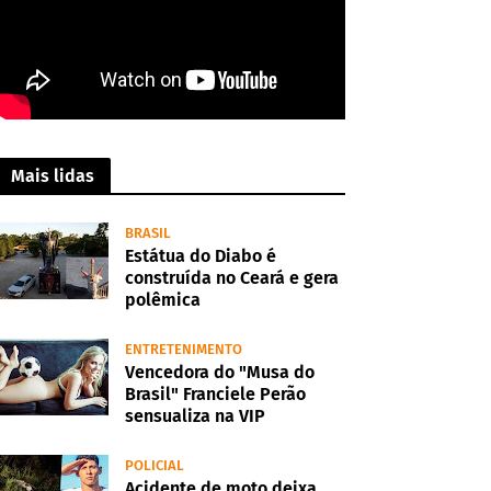
Mais lidas
BRASIL
Estátua do Diabo é
construída no Ceará e gera
polêmica
ENTRETENIMENTO
Vencedora do "Musa do
Brasil" Franciele Perão
sensualiza na VIP
POLICIAL
Acidente de moto deixa