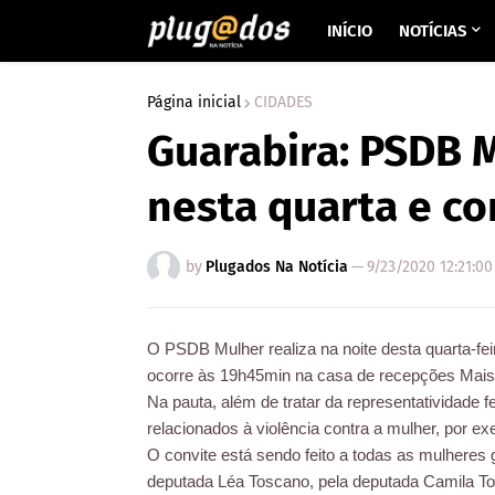
INÍCIO
NOTÍCIAS
Página inicial
CIDADES
Guarabira: PSDB M
nesta quarta e co
by
Plugados Na Notícia
—
9/23/2020 12:21:0
O PSDB Mulher realiza na noite desta quarta-fe
ocorre às 19h45min na casa de recepções Mais
Na pauta, além de tratar da representatividade f
relacionados à violência contra a mulher, por ex
O convite está sendo feito a todas as mulheres
deputada Léa Toscano, pela deputada Camila To