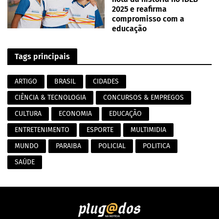
2025 e reafirma
compromisso com a
educação
Tags principais
ARTIGO
BRASIL
CIDADES
CIÊNCIA & TECNOLOGIA
CONCURSOS & EMPREGOS
CULTURA
ECONOMIA
EDUCAÇÃO
ENTRETENIMENTO
ESPORTE
MULTIMIDIA
MUNDO
PARAIBA
POLICIAL
POLITICA
SAÚDE