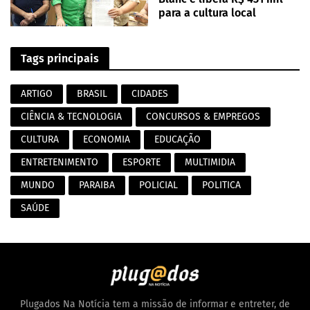
para a cultura local
Tags principais
ARTIGO
BRASIL
CIDADES
CIÊNCIA & TECNOLOGIA
CONCURSOS & EMPREGOS
CULTURA
ECONOMIA
EDUCAÇÃO
ENTRETENIMENTO
ESPORTE
MULTIMIDIA
MUNDO
PARAIBA
POLICIAL
POLITICA
SAÚDE
Plugados Na Notícia tem a missão de informar e entreter, de