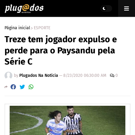
Página inicial
ESPORTE
Treze tem jogador expulso e
perde para o Paysandu pela
Série C
by
Plugados Na Notícia
—
8/23/2020 06:30:00 AM
0