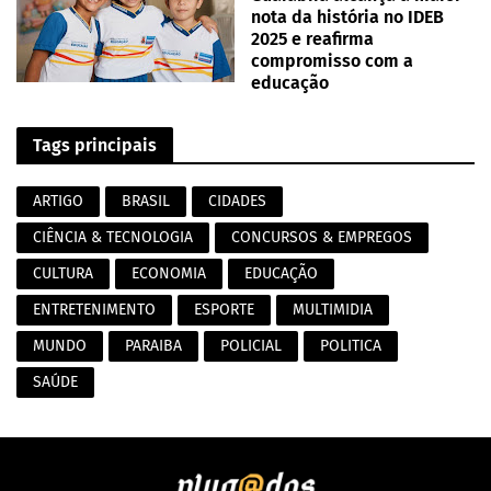
nota da história no IDEB
2025 e reafirma
compromisso com a
educação
Tags principais
ARTIGO
BRASIL
CIDADES
CIÊNCIA & TECNOLOGIA
CONCURSOS & EMPREGOS
CULTURA
ECONOMIA
EDUCAÇÃO
ENTRETENIMENTO
ESPORTE
MULTIMIDIA
MUNDO
PARAIBA
POLICIAL
POLITICA
SAÚDE