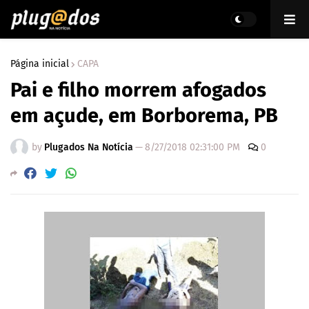
Página inicial
CAPA
Pai e filho morrem afogados
em açude, em Borborema, PB
by
Plugados Na Notícia
—
8/27/2018 02:31:00 PM
0