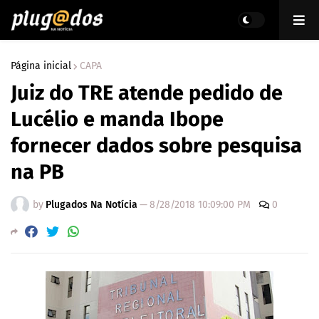
Página inicial
CAPA
Juiz do TRE atende pedido de
Lucélio e manda Ibope
fornecer dados sobre pesquisa
na PB
by
Plugados Na Notícia
—
8/28/2018 10:09:00 PM
0