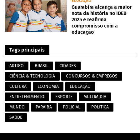
EDUCAÇÃO
Guarabira alcança a maior
nota da história no IDEB
2025 e reafirma
compromisso com a
educação
Tags principais
ARTIGO
BRASIL
CIDADES
CIÊNCIA & TECNOLOGIA
CONCURSOS & EMPREGOS
CULTURA
ECONOMIA
EDUCAÇÃO
ENTRETENIMENTO
ESPORTE
MULTIMIDIA
MUNDO
PARAIBA
POLICIAL
POLITICA
SAÚDE