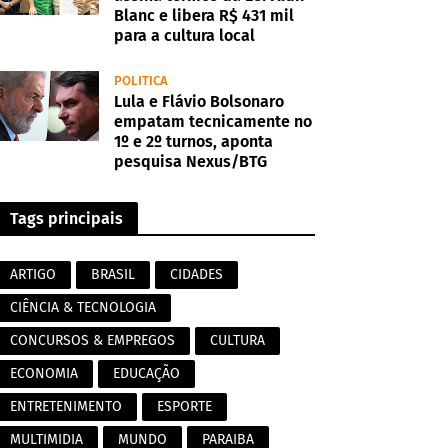
Blanc e libera R$ 431 mil
para a cultura local
POLITICA
Lula e Flávio Bolsonaro
empatam tecnicamente no
1º e 2º turnos, aponta
pesquisa Nexus/BTG
Tags principais
ARTIGO
BRASIL
CIDADES
CIÊNCIA & TECNOLOGIA
CONCURSOS & EMPREGOS
CULTURA
ECONOMIA
EDUCAÇÃO
ENTRETENIMENTO
ESPORTE
MULTIMIDIA
MUNDO
PARAIBA