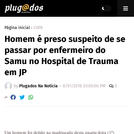
Página inicial
CAPA
Homem é preso suspeito de se
passar por enfermeiro do
Samu no Hospital de Trauma
em JP
by
Plugados Na Notícia
—
8/01/2018 03:05:00 PM
0
Um homem foi detido na madrugada desta quarta-feira (1º)