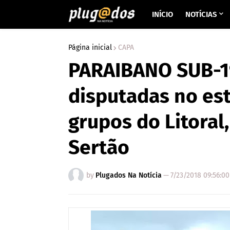
INÍCIO
NOTÍCIAS
Página inicial
CAPA
PARAIBANO SUB-19
disputadas no est
grupos do Litoral,
Sertão
by
Plugados Na Notícia
—
7/23/2018 09:56:0