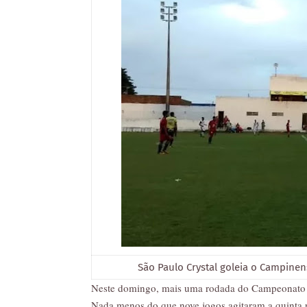
São Paulo Crystal goleia o Campinens
Neste domingo, mais uma rodada do Campeonato Pa
Nada menos do que nove jogos agitaram a quinta 