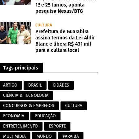
1º e 2º turnos, aponta
pesquisa Nexus/BTG
CULTURA
Prefeitura de Guarabira
assina termos da Lei Aldir
Blanc e libera R$ 431 mil
para a cultura local
Tags principais
ARTIGO
BRASIL
CIDADES
CIÊNCIA & TECNOLOGIA
CONCURSOS & EMPREGOS
CULTURA
ECONOMIA
EDUCAÇÃO
ENTRETENIMENTO
ESPORTE
MULTIMIDIA
MUNDO
PARAIBA