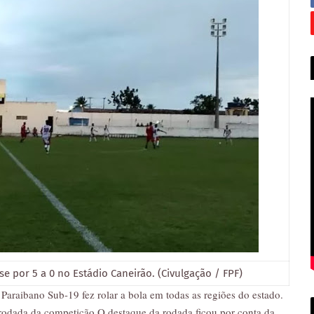
e por 5 a 0 no Estádio Caneirão. (Civulgação / FPF)
raibano Sub-19 fez rolar a bola em todas as regiões do estado.
rodada da competição.O destaque da rodada ficou por conta da