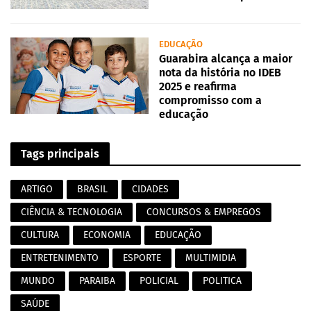
EDUCAÇÃO
Guarabira alcança a maior
nota da história no IDEB
2025 e reafirma
compromisso com a
educação
Tags principais
ARTIGO
BRASIL
CIDADES
CIÊNCIA & TECNOLOGIA
CONCURSOS & EMPREGOS
CULTURA
ECONOMIA
EDUCAÇÃO
ENTRETENIMENTO
ESPORTE
MULTIMIDIA
MUNDO
PARAIBA
POLICIAL
POLITICA
SAÚDE