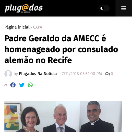
Página inicial
CAPA
Padre Geraldo da AMECC é
homenageado por consulado
alemão no Recife
by
Plugados Na Notícia
—
7/11/2018 03:34:00 PM
0