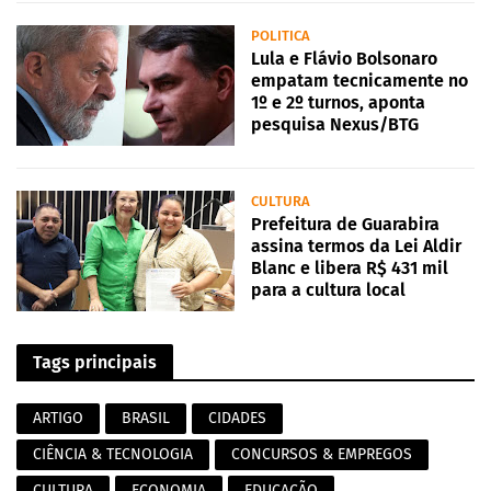
POLITICA
Lula e Flávio Bolsonaro
empatam tecnicamente no
1º e 2º turnos, aponta
pesquisa Nexus/BTG
CULTURA
Prefeitura de Guarabira
assina termos da Lei Aldir
Blanc e libera R$ 431 mil
para a cultura local
Tags principais
ARTIGO
BRASIL
CIDADES
CIÊNCIA & TECNOLOGIA
CONCURSOS & EMPREGOS
CULTURA
ECONOMIA
EDUCAÇÃO