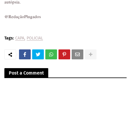
autópsia.
@RedaçãoPlugados
Tags:
CAPA
POLICIAL
Post a Comment