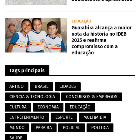
EDUCAÇÃO
Guarabira alcança a maior
nota da história no IDEB
2025 e reafirma
compromisso com a
educação
Tags principais
ARTIGO
BRASIL
CIDADES
CIÊNCIA & TECNOLOGIA
CONCURSOS & EMPREGOS
CULTURA
ECONOMIA
EDUCAÇÃO
ENTRETENIMENTO
ESPORTE
MULTIMIDIA
MUNDO
PARAIBA
POLICIAL
POLITICA
SAÚDE