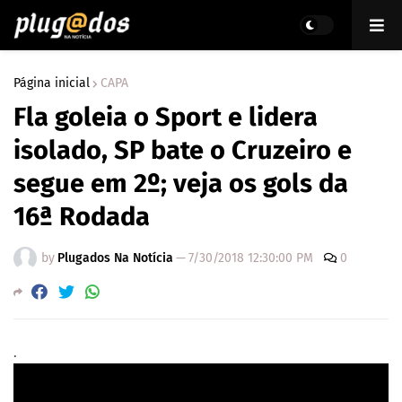
Página inicial
CAPA
Fla goleia o Sport e lidera
isolado, SP bate o Cruzeiro e
segue em 2º; veja os gols da
16ª Rodada
by
Plugados Na Notícia
—
7/30/2018 12:30:00 PM
0
.