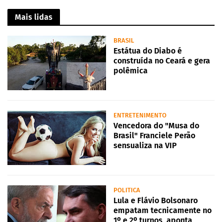
Mais lidas
BRASIL
Estátua do Diabo é
construída no Ceará e gera
polêmica
ENTRETENIMENTO
Vencedora do "Musa do
Brasil" Franciele Perão
sensualiza na VIP
POLITICA
Lula e Flávio Bolsonaro
empatam tecnicamente no
1º e 2º turnos, aponta