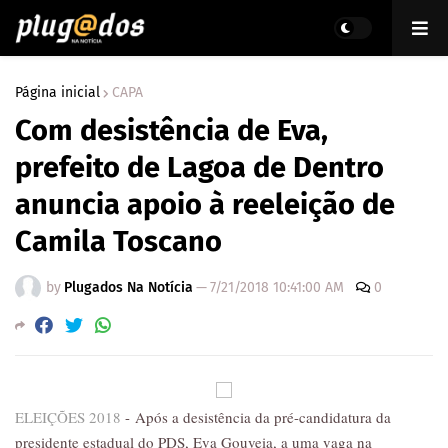
Página inicial
CAPA
Com desistência de Eva,
prefeito de Lagoa de Dentro
anuncia apoio à reeleição de
Camila Toscano
by
Plugados Na Notícia
—
7/21/2018 10:41:00 AM
0
ELEIÇÕES 2018
-
Após a desistência da pré-candidatura da
presidente estadual do PDS, Eva Gouveia, a uma vaga na