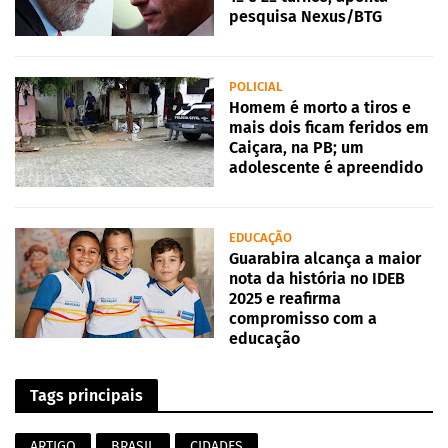
pesquisa Nexus/BTG
POLICIAL
Homem é morto a tiros e
mais dois ficam feridos em
Caiçara, na PB; um
adolescente é apreendido
EDUCAÇÃO
Guarabira alcança a maior
nota da história no IDEB
2025 e reafirma
compromisso com a
educação
Tags principais
ARTIGO
BRASIL
CIDADES