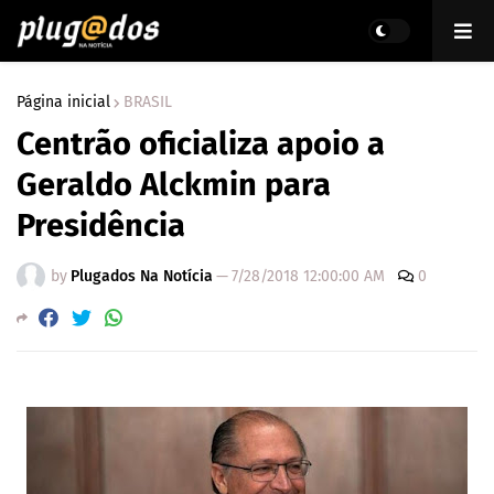
Página inicial
BRASIL
Centrão oficializa apoio a
Geraldo Alckmin para
Presidência
by
Plugados Na Notícia
—
7/28/2018 12:00:00 AM
0