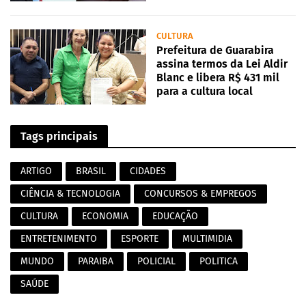
CULTURA
Prefeitura de Guarabira
assina termos da Lei Aldir
Blanc e libera R$ 431 mil
para a cultura local
Tags principais
ARTIGO
BRASIL
CIDADES
CIÊNCIA & TECNOLOGIA
CONCURSOS & EMPREGOS
CULTURA
ECONOMIA
EDUCAÇÃO
ENTRETENIMENTO
ESPORTE
MULTIMIDIA
MUNDO
PARAIBA
POLICIAL
POLITICA
SAÚDE