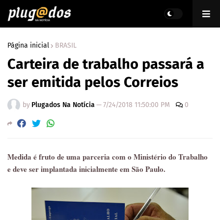
Página inicial
BRASIL
Carteira de trabalho passará a
ser emitida pelos Correios
by
Plugados Na Notícia
—
7/24/2018 11:50:00 PM
0
Medida é fruto de uma parceria com o Ministério do Trabalho
e deve ser implantada inicialmente em São Paulo.