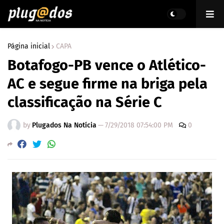
Página inicial
CAPA
Botafogo-PB vence o Atlético-
AC e segue firme na briga pela
classificação na Série C
by
Plugados Na Notícia
—
7/29/2018 07:54:00 PM
0