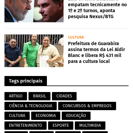
empatam tecnicamente no
1º e 2º turnos, aponta
pesquisa Nexus/BTG
CULTURA
Prefeitura de Guarabira
assina termos da Lei Aldir
Blanc e libera R$ 431 mil
para a cultura local
Tags principais
ARTIGO
BRASIL
CIDADES
CIÊNCIA & TECNOLOGIA
CONCURSOS & EMPREGOS
CULTURA
ECONOMIA
EDUCAÇÃO
ENTRETENIMENTO
ESPORTE
MULTIMIDIA