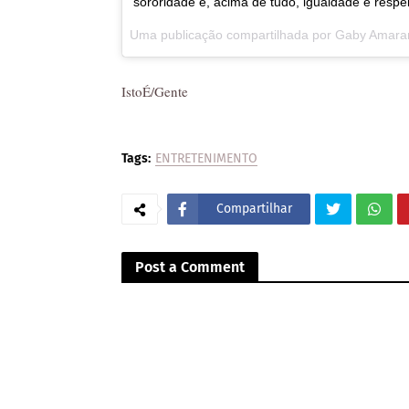
sororidade e, acima de tudo, igualdade e respei
Uma publicação compartilhada por
Gaby Amara
IstoÉ/Gente
Tags:
ENTRETENIMENTO
Compartilhar
Post a Comment