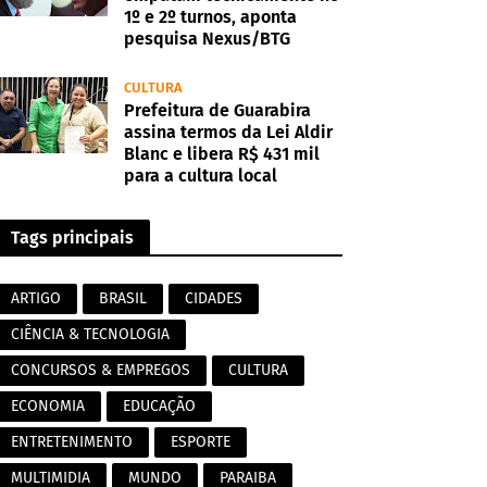
1º e 2º turnos, aponta
pesquisa Nexus/BTG
CULTURA
Prefeitura de Guarabira
assina termos da Lei Aldir
Blanc e libera R$ 431 mil
para a cultura local
Tags principais
ARTIGO
BRASIL
CIDADES
CIÊNCIA & TECNOLOGIA
CONCURSOS & EMPREGOS
CULTURA
ECONOMIA
EDUCAÇÃO
ENTRETENIMENTO
ESPORTE
MULTIMIDIA
MUNDO
PARAIBA