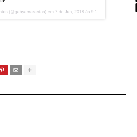
to!
ntos
(@gabyamarantos) em
7 de Jun, 2018 às 9:14 PDT