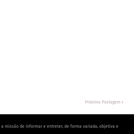
Próxima Postagem
a missão de informar e entreter, de forma variada, objetiva e