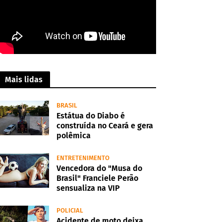
Mais lidas
BRASIL
Estátua do Diabo é
construída no Ceará e gera
polêmica
ENTRETENIMENTO
Vencedora do "Musa do
Brasil" Franciele Perão
sensualiza na VIP
POLICIAL
Acidente de moto deixa