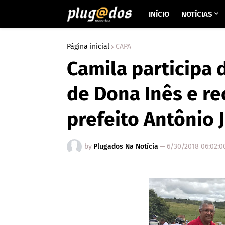
INÍCIO
NOTÍCIAS
Página inicial
CAPA
Camila participa 
de Dona Inês e re
prefeito Antônio 
by
Plugados Na Notícia
—
6/30/2018 06:02:0