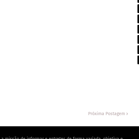
Próxima Postagem
a missão de informar e entreter, de forma variada, objetiva e